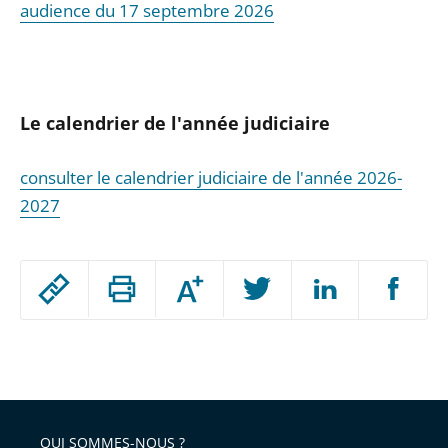
audience du 17 septembre 2026
Le calendrier de l'anné
e judiciaire
consulter le calendrier judiciaire de l'année 2026-
2027
Passer
Augmenter
le
ou
réduire
partage
Passer
la
taille
de
le
de
la
l'article
partage
police
pour
de
arriver
QUI SOMMES-NOUS ?
l'article