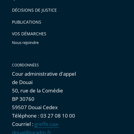
après
pour
DÉCISIONS DE JUSTICE
arriver
PUBLICATIONS
avant
VOS DÉMARCHES
Nous rejoindre
COORDONNÉES
Cour administrative d'appel
de Douai
50, rue de la Comédie
BP 30760
59507 Douai Cedex
Téléphone : 03 27 08 10 00
Courriel :
greffe.caa-
douai@juradm.fr