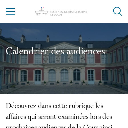
Ouvrir
Menu
la
modal
de
reche
Calendrier des audiences
Découvrez dans cette rubrique les
affaires qui seront examinées lors des