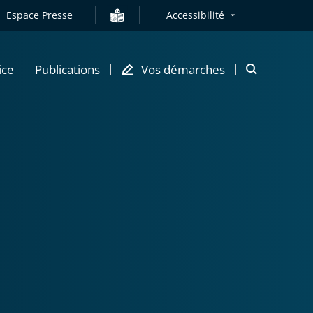
Espace Presse
Accessibilité
ice
Publications
Vos démarches
Ouvrir
la
modale
de
recherche