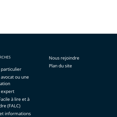
RCHES
Nous rejoindre
Plan du site
 particulier
n avocat ou une
ation
n expert
acile à lire et à
re (FALC)
et informations