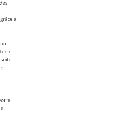
de
 des
l'article
pour
 grâce à
arriver
avant
 un
btenir
nsuite
 et
votre
le