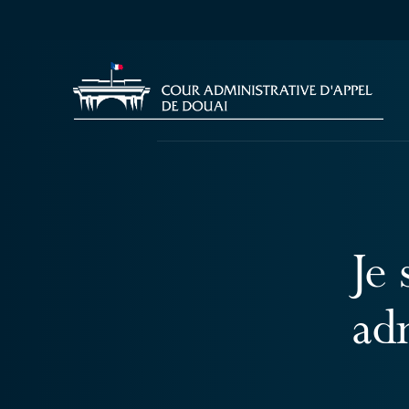
Je 
ad