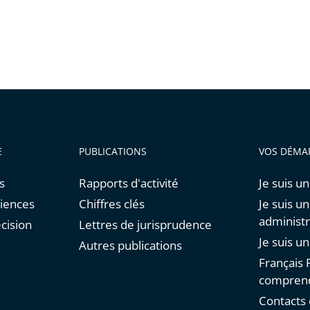
E
PUBLICATIONS
VOS DÉMA
s
Rapports d'activité
Je suis un
diences
Chiffres clés
Je suis u
administr
cision
Lettres de jurisprudence
Je suis u
Autres publications
Français F
comprend
Contacts 