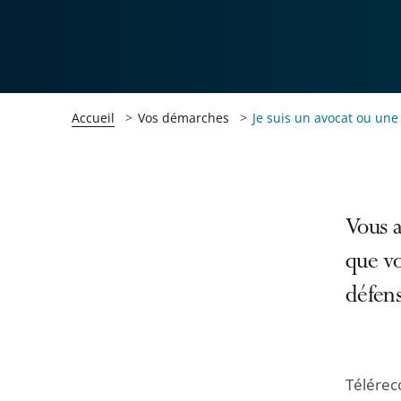
Accueil
Vos démarches
Je suis un avocat ou une
Passer
Passer
Vous a
la
la
que v
navigation
navigation
défens
de
de
l'article
l'article
pour
pour
arriver
arriver
Télérec
après
avant