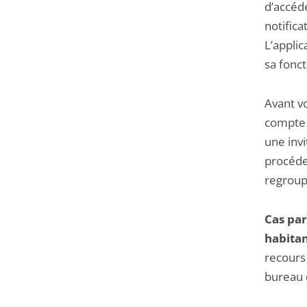
d’accéd
notifica
L’appli
sa fonct
Avant v
compte s
une invi
procéde
regroup
Cas par
habitan
recours
bureau 