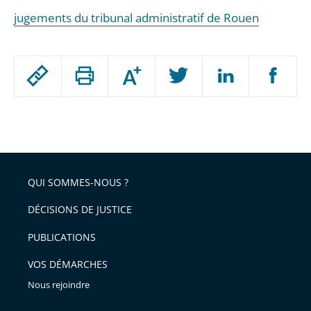
jugements du tribunal administratif de Rouen
Passer
Augmenter
le
ou
réduire
partage
Passer
la
taille
de
le
de
la
l'article
partage
police
pour
de
arriver
QUI SOMMES-NOUS ?
l'article
après
pour
DÉCISIONS DE JUSTICE
arriver
PUBLICATIONS
avant
VOS DÉMARCHES
Nous rejoindre