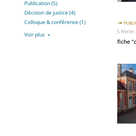
Publication (5)
adminis
Décision de justice (4)
d'appel
Colloque & conférence (1)
de
PUBL
Douai
5 février
Voir plus
fiche "
Passer
les
filtres
Edition
pour
2024
arriver
du
avant
prix
de
la
cour
adminis
d’appel