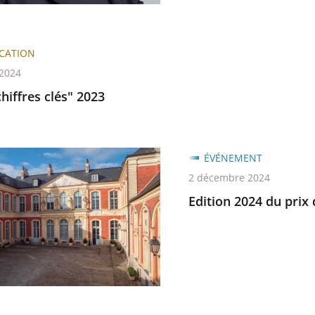
trative
ICATION
 2024
chiffres clés" 2023
ÉVÉNEMENT
2 décembre 2024
Edition 2024 du prix 
trative