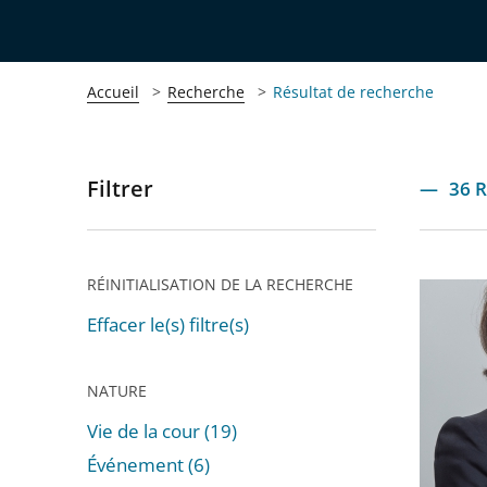
Accueil
Recherche
Résultat de recherche
Filtrer
Passer
36 R
les
filtres
pour
RÉINITIALISATION DE LA RECHERCHE
Nomina
arriver
d'une
Effacer le(s) filtre(s)
après
nouvell
préside
NATURE
à
Vie de la cour (19)
la
Événement (6)
cour