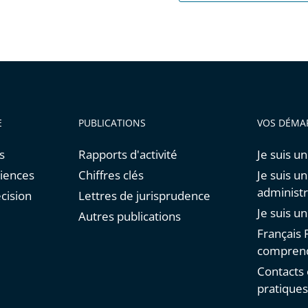
E
PUBLICATIONS
VOS DÉMA
s
Rapports d'activité
Je suis un
diences
Chiffres clés
Je suis u
administr
cision
Lettres de jurisprudence
Je suis u
Autres publications
Français F
comprend
Contacts 
pratique