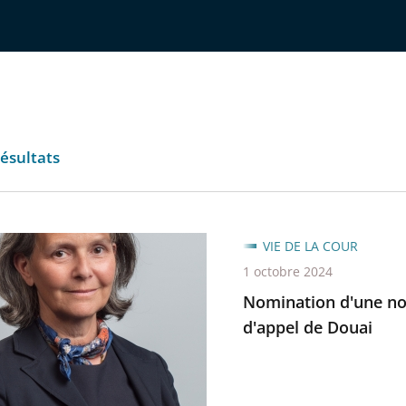
ésultats
tion
VIE DE LA COUR
1 octobre 2024
e
Nomination d'une nou
nte
d'appel de Douai