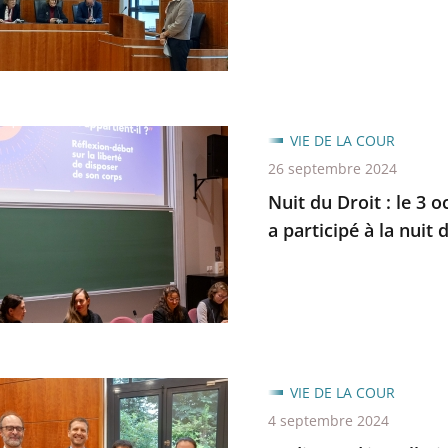
trative
VIE DE LA COUR
26 septembre 2024
Nuit du Droit : le 3 
a participé à la nuit 
ce
VIE DE LA COUR
trative
ation
4 septembre 2024