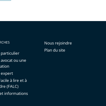
RCHES
Nous rejoindre
Plan du site
 particulier
n avocat ou une
ation
n expert
acile à lire et à
re (FALC)
et informations
s