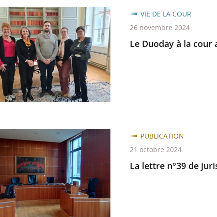
VIE DE LA COUR
26 novembre 2024
Le Duoday à la cour 
trative
PUBLICATION
21 octobre 2024
La lettre n°39 de jur
udence