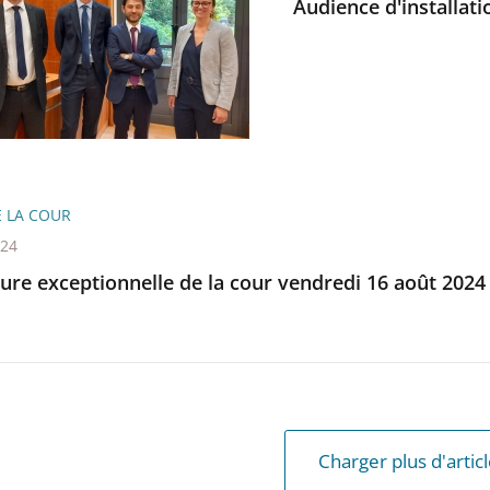
Audience d'installat
ux
é
ats
E LA COUR
024
ure exceptionnelle de la cour vendredi 16 août 2024
Charger plus d'artic