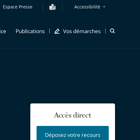
Espace Presse
Accessibilité
ice
Publications
Vos démarches
Ouvrir
la
modale
de
recherche
Accès direct
Déposez votre recours